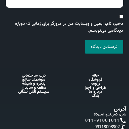
ذخیره نام، ایمیل و وبسایت من در مرورگر برای زمانی که دوباره
دیدگاهی می‌نویسم.
فرستادن دیدگاه
خانه
درب ساختمانی
فروشگاه
هوشمند سازی
رزومه
پنجره و شیشه
طراحی و اجرا
سقف و سایبان
درباره ما
سیستم آتش نشانی
بلاگ
آدرس
بابل، کمربندی امیرکلا
011-91001011
09118008902