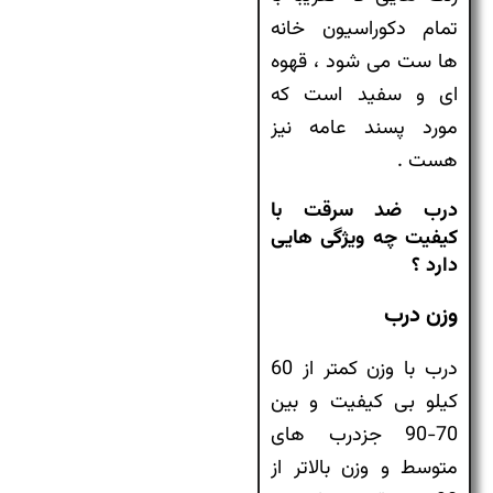
تمام دکوراسیون خانه
ها ست می شود ، قهوه
ای و سفید است که
مورد پسند عامه نیز
هست .
درب ضد سرقت با
کیفیت چه ویژگی هایی
دارد ؟
وزن درب
درب با وزن کمتر از 60
کیلو بی کیفیت و بین
70-90 جزدرب های
متوسط و وزن بالاتر از